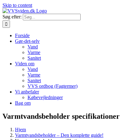
Skip to content
Søg efter:
Forside
Gør-det-selv
Vand
Varme
Sanitet
Viden om
Vand
Varme
Sanitet
VVS ordbog (Fagtermer)
Vi anbefaler
Købevejledninger
Bag om
Varmtvandsbeholder specifikationer
Hjem
Varmtvandsbeholder – Den komplette guide!