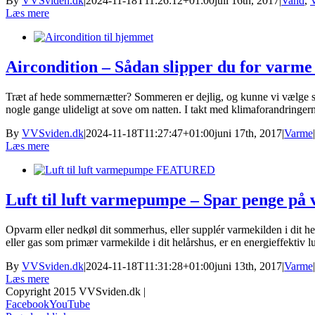
By
VVSviden.dk
|
2024-11-18T11:26:12+01:00
juli 16th, 2017
|
Vand
,
Læs mere
Aircondition – Sådan slipper du for varm
Træt af hede sommernætter? Sommeren er dejlig, og kunne vi vælge sel
nogle gange ulideligt at sove om natten. I takt med klimaforandringern
By
VVSviden.dk
|
2024-11-18T11:27:47+01:00
juni 17th, 2017
|
Varme
|
Læs mere
Luft til luft varmepumpe – Spar penge på
Opvarm eller nedkøl dit sommerhus, eller supplér varmekilden i dit hel
eller gas som primær varmekilde i dit helårshus, er en energieffektiv 
By
VVSviden.dk
|
2024-11-18T11:31:28+01:00
juni 13th, 2017
|
Varme
|
Læs mere
Copyright 2015 VVSviden.dk |
Facebook
YouTube