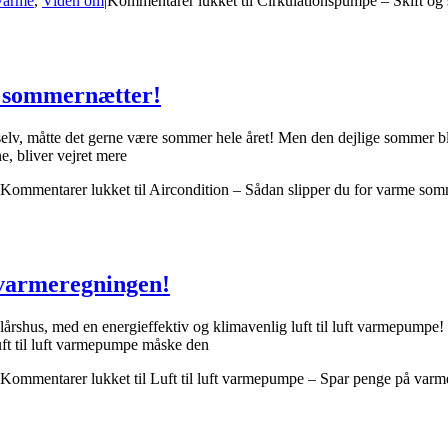
Varme
,
Viden om
|
Kommentarer lukket
til Cirkulationspumpe – Skift og s
e sommernætter!
v, måtte det gerne være sommer hele året! Men den dejlige sommer bliver
e, bliver vejret mere
Kommentarer lukket
til Aircondition – Sådan slipper du for varme so
 varmeregningen!
årshus, med en energieffektiv og klimavenlig luft til luft varmepumpe! Hv
luft til luft varmepumpe måske den
Kommentarer lukket
til Luft til luft varmepumpe – Spar penge på var