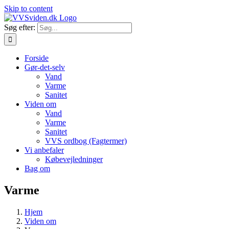
Skip to content
Søg efter:
Forside
Gør-det-selv
Vand
Varme
Sanitet
Viden om
Vand
Varme
Sanitet
VVS ordbog (Fagtermer)
Vi anbefaler
Købevejledninger
Bag om
Varme
Hjem
Viden om