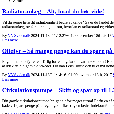
Varme
Radiatoranlæg – Alt, hvad du bør vide!
Vil du gerne lære dit radiatoranlæg bedre at kende? Så er du landet det
radiatoranlæg, og forklare dig lidt om, hvordan et radiatoranlæg virker
By
VVSviden.dk
|
2024-11-18T11:12:27+01:00
december 18th, 2017
|
Læs mere
Oliefyr – Så mange penge kan du spare på
Et gammelt oliefyr er en dårlig forretning for din varmeøkonomi! Bor
at udskifte din gamle oliekedel. Du kan f.eks. skifte den til et nyt kon
By
VVSviden.dk
|
2024-11-18T11:14:16+01:00
november 13th, 2017
|
Læs mere
Cirkulationspumpe – Skift og spar op til 1.
Din gamle cirkulationspumpe bruger alt for meget strøm! Er du en af 
både vil spare penge på elregningen, sikre dig en bedre indekomfort