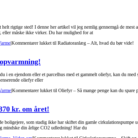
 helt rigtige sted! I denne her artikel vil jeg nemlig gennemgå de mest 
, eller måske ikke virker. Du har mulighed for at
Varme
|
Kommentarer lukket
til Radiatoranlæg – Alt, hvad du bør vide!
 opvarmning!
 du i en ejendom eller et parcelhus med et gammelt oliefyr, kan du me
denserende oliefyr eller
Varme
|
Kommentarer lukket
til Oliefyr – Så mange penge kan du spare
370 kr. om året!
de boligejere, som stadig ikke har skiftet din gamle cirkulationspump
 og mindske din årlige CO2 udledning! Har du