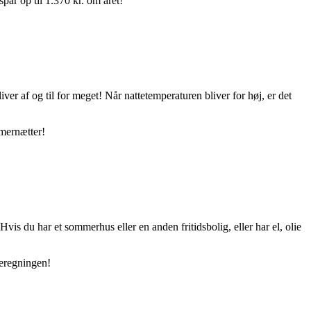
par op til 1.370 kr. om året!
 af og til for meget! Når nattetemperaturen bliver for høj, er det
mmernætter!
is du har et sommerhus eller en anden fritidsbolig, eller har el, olie
meregningen!