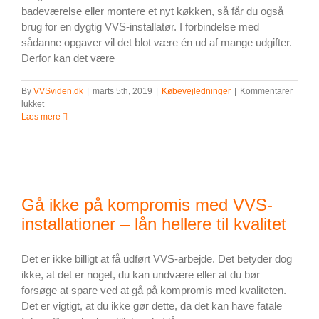
badeværelse eller montere et nyt køkken, så får du også
brug for en dygtig VVS-installatør. I forbindelse med
sådanne opgaver vil det blot være én ud af mange udgifter.
Derfor kan det være
By
VVSviden.dk
|
marts 5th, 2019
|
Købevejledninger
|
Kommentarer
til
lukket
Kan
Læs mere
det
betale
sig
at
låne
penge
Gå ikke på kompromis med VVS-
til
betaling
installationer – lån hellere til kvalitet
af
en
VVS-
Det er ikke billigt at få udført VVS-arbejde. Det betyder dog
installatør?
ikke, at det er noget, du kan undvære eller at du bør
forsøge at spare ved at gå på kompromis med kvaliteten.
Det er vigtigt, at du ikke gør dette, da det kan have fatale