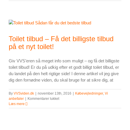
til
centralvarme
Toilet tilbud – Få det billigste tilbud
på et nyt toilet!
Giv VVS’eren så meget info som muligt – og få det billigste
toilet tilbud! Er du på udkig efter et godt billigt toilet tilbud, er
du landet på den helt rigtige side! I denne artikel vil jeg give
dig den fornødne viden, du skal bruge for at sikre dig, at
By
VVSviden.dk
|
november 13th, 2016
|
Købevejledninger
,
Vi
til
anbefaler
|
Kommentarer lukket
Toilet
Læs mere
tilbud
–
Få
det
billigste