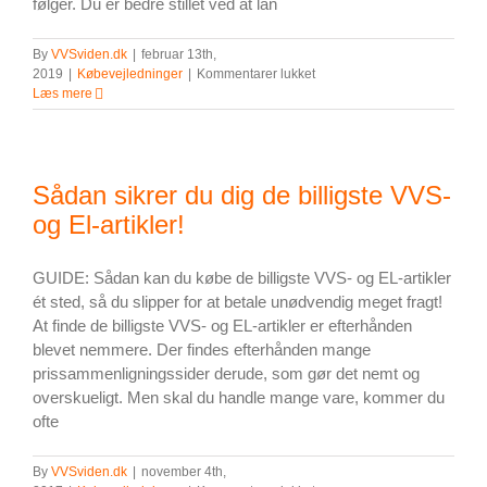
følger. Du er bedre stillet ved at lån
By
VVSviden.dk
|
februar 13th,
til
2019
|
Købevejledninger
|
Kommentarer lukket
Gå
Læs mere
ikke
på
kompromis
med
Sådan sikrer du dig de billigste VVS-
VVS-
installationer
og El-artikler!
–
lån
hellere
GUIDE: Sådan kan du købe de billigste VVS- og EL-artikler
til
ét sted, så du slipper for at betale unødvendig meget fragt!
kvalitet
At finde de billigste VVS- og EL-artikler er efterhånden
blevet nemmere. Der findes efterhånden mange
prissammenligningssider derude, som gør det nemt og
overskueligt. Men skal du handle mange vare, kommer du
ofte
By
VVSviden.dk
|
november 4th,