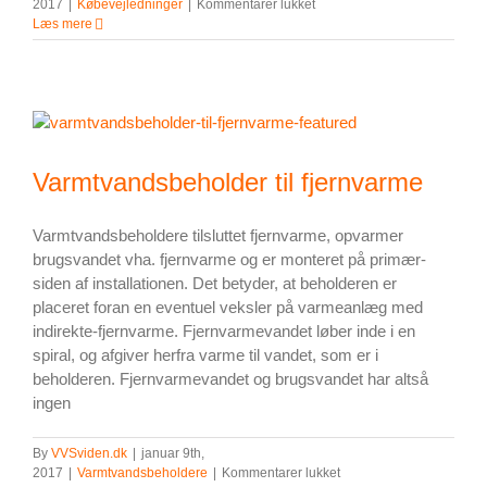
til
2017
|
Købevejledninger
|
Kommentarer lukket
Sådan
Læs mere
sikrer
du
dig
de
billigste
VVS-
og
Varmtvandsbeholder til fjernvarme
El-
artikler!
Varmtvandsbeholdere tilsluttet fjernvarme, opvarmer
brugsvandet vha. fjernvarme og er monteret på primær-
siden af installationen. Det betyder, at beholderen er
placeret foran en eventuel veksler på varmeanlæg med
indirekte-fjernvarme. Fjernvarmevandet løber inde i en
spiral, og afgiver herfra varme til vandet, som er i
beholderen. Fjernvarmevandet og brugsvandet har altså
ingen
By
VVSviden.dk
|
januar 9th,
til
2017
|
Varmtvandsbeholdere
|
Kommentarer lukket