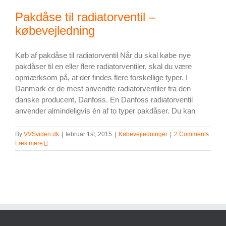
tilbud
Pakdåse til radiatorventil –
på
et
købevejledning
nyt
toilet!
Køb af pakdåse til radiatorventil Når du skal købe nye
pakdåser til en eller flere radiatorventiler, skal du være
opmærksom på, at der findes flere forskellige typer. I
Danmark er de mest anvendte radiatorventiler fra den
danske producent, Danfoss. En Danfoss radiatorventil
anvender almindeligvis én af to typer pakdåser. Du kan
By
VVSviden.dk
|
februar 1st, 2015
|
Købevejledninger
|
2 Comments
Læs mere