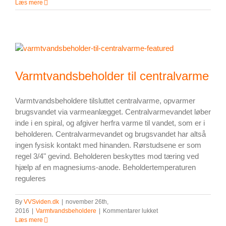
Varmtvandsbeholder
Læs mere
til
fjernvarme
Varmtvandsbeholder til centralvarme
Varmtvandsbeholdere tilsluttet centralvarme, opvarmer
brugsvandet via varmeanlægget. Centralvarmevandet løber
inde i en spiral, og afgiver herfra varme til vandet, som er i
beholderen. Centralvarmevandet og brugsvandet har altså
ingen fysisk kontakt med hinanden. Rørstudsene er som
regel 3/4" gevind. Beholderen beskyttes mod tæring ved
hjælp af en magnesiums-anode. Beholdertemperaturen
reguleres
By
VVSviden.dk
|
november 26th,
til
2016
|
Varmtvandsbeholdere
|
Kommentarer lukket
Varmtvandsbeholder
Læs mere