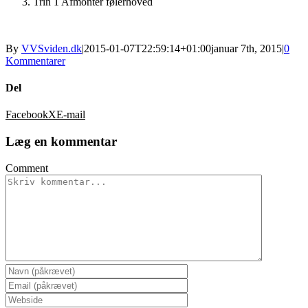
Trin 1 Afmonter følerhoved
By
VVSviden.dk
|
2015-01-07T22:59:14+01:00
januar 7th, 2015
|
0
Kommentarer
Del
Facebook
X
E-mail
Læg en kommentar
Comment