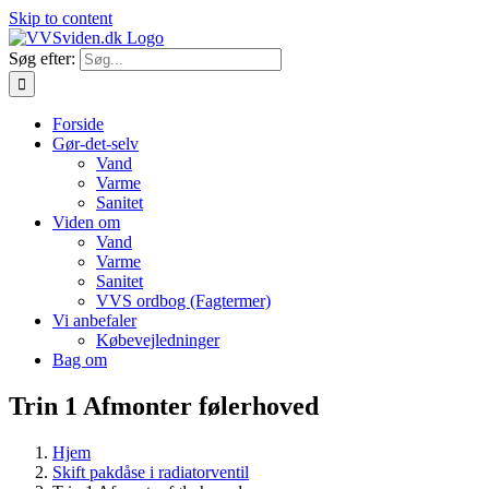
Skip to content
Søg efter:
Forside
Gør-det-selv
Vand
Varme
Sanitet
Viden om
Vand
Varme
Sanitet
VVS ordbog (Fagtermer)
Vi anbefaler
Købevejledninger
Bag om
Trin 1 Afmonter følerhoved
Hjem
Skift pakdåse i radiatorventil