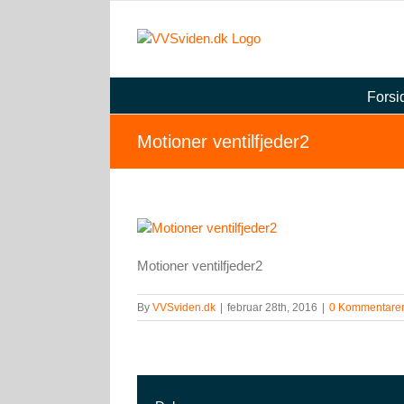
Skip
to
content
Forsi
Motioner ventilfjeder2
Motioner ventilfjeder2
By
VVSviden.dk
|
februar 28th, 2016
|
0 Kommentare