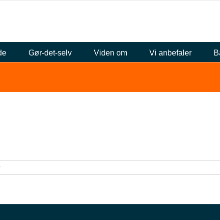
de
Gør-det-selv
Viden om
Vi anbefaler
B
r