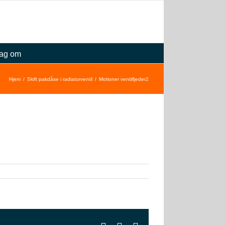
ag om
Hjem
Skift pakdåse i radiatorventil
Motioner ventilfjeder2