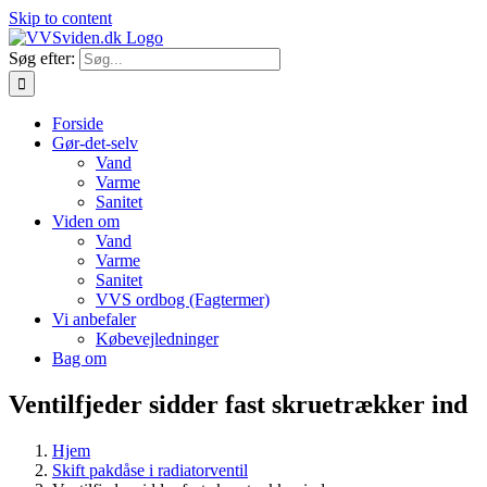
Skip to content
Søg efter:
Forside
Gør-det-selv
Vand
Varme
Sanitet
Viden om
Vand
Varme
Sanitet
VVS ordbog (Fagtermer)
Vi anbefaler
Købevejledninger
Bag om
Ventilfjeder sidder fast skruetrækker ind
Hjem
Skift pakdåse i radiatorventil