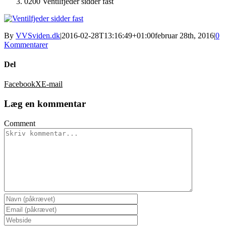
0200 Ventilfjeder sidder fast
By
VVSviden.dk
|
2016-02-28T13:16:49+01:00
februar 28th, 2016
|
0
Kommentarer
Del
Facebook
X
E-mail
Læg en kommentar
Comment