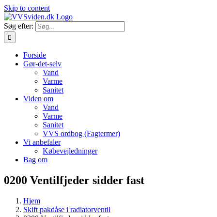
Skip to content
Søg efter:
Forside
Gør-det-selv
Vand
Varme
Sanitet
Viden om
Vand
Varme
Sanitet
VVS ordbog (Fagtermer)
Vi anbefaler
Købevejledninger
Bag om
0200 Ventilfjeder sidder fast
Hjem
Skift pakdåse i radiatorventil