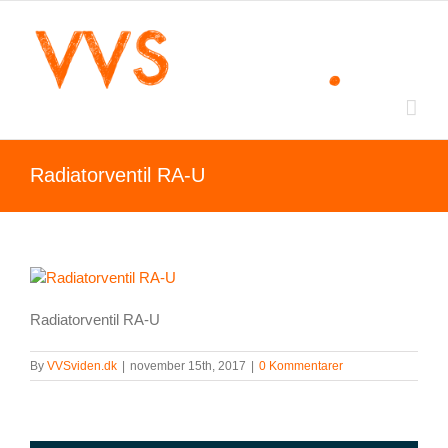
Skip
to
content
Radiatorventil RA-U
Radiatorventil RA-U
By
VVSviden.dk
|
november 15th, 2017
|
0 Kommentarer