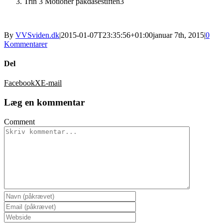
Trin 3 Motioner pakdåsestiften3
By
VVSviden.dk
|
2015-01-07T23:35:56+01:00
januar 7th, 2015
|
0
Kommentarer
Del
Facebook
X
E-mail
Læg en kommentar
Comment