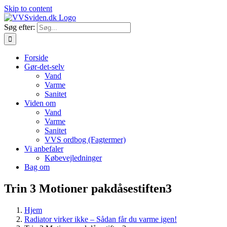
Skip to content
Søg efter:
Forside
Gør-det-selv
Vand
Varme
Sanitet
Viden om
Vand
Varme
Sanitet
VVS ordbog (Fagtermer)
Vi anbefaler
Købevejledninger
Bag om
Trin 3 Motioner pakdåsestiften3
Hjem
Radiator virker ikke – Sådan får du varme igen!