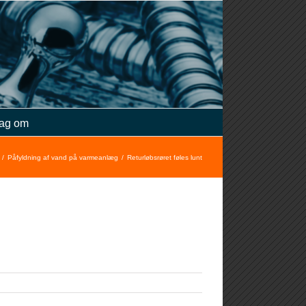
ag om
Påfyldning af vand på varmeanlæg
Returløbsrøret føles lunt