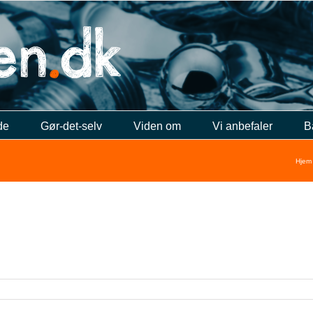
de
Gør-det-selv
Viden om
Vi anbefaler
B
Hjem