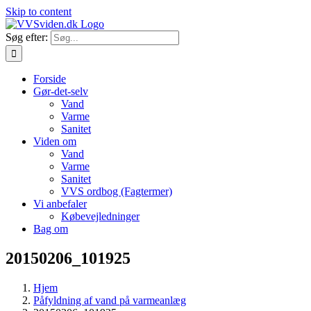
Skip to content
Søg efter:
Forside
Gør-det-selv
Vand
Varme
Sanitet
Viden om
Vand
Varme
Sanitet
VVS ordbog (Fagtermer)
Vi anbefaler
Købevejledninger
Bag om
20150206_101925
Hjem
Påfyldning af vand på varmeanlæg