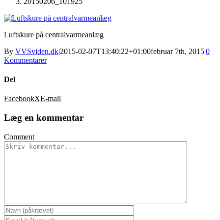
20150206_101925
Luftskure på centralvarmeanlæg
By
VVSviden.dk
|
2015-02-07T13:40:22+01:00
februar 7th, 2015
|
0
Kommentarer
Del
Facebook
X
E-mail
Læg en kommentar
Comment