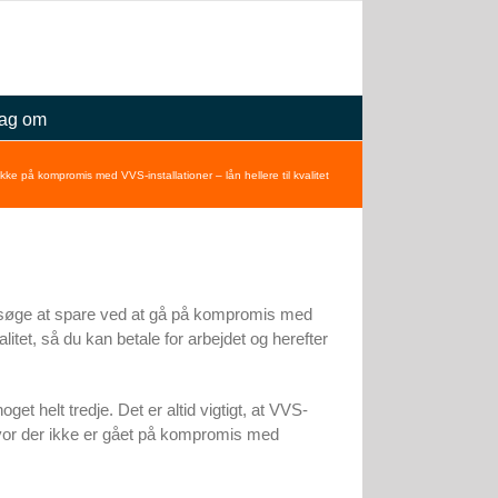
ag om
kke på kompromis med VVS-installationer – lån hellere til kvalitet
 forsøge at spare ved at gå på kompromis med
valitet, så du kan betale for arbejdet og herefter
noget helt tredje. Det er altid vigtigt, at VVS-
, hvor der ikke er gået på kompromis med