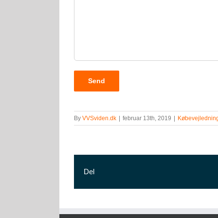
By
VVSviden.dk
|
februar 13th, 2019
|
Købevejlednin
Del