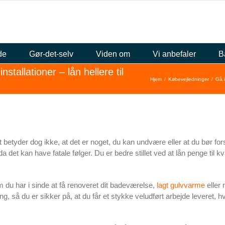
de
Gør-det-selv
Viden om
Vi anbefaler
B
allationer – lån hellere til
Hjem
Købevejledninger
Gå i
 Det betyder dog ikke, at det er noget, du kan undvære eller at du bør
 da det kan have fatale følger. Du er bedre stillet ved at lån penge til k
 du har i sinde at få renoveret dit badeværelse,
lagt gulvvarme
eller 
ing, så du er sikker på, at du får et stykke veludført arbejde leveret