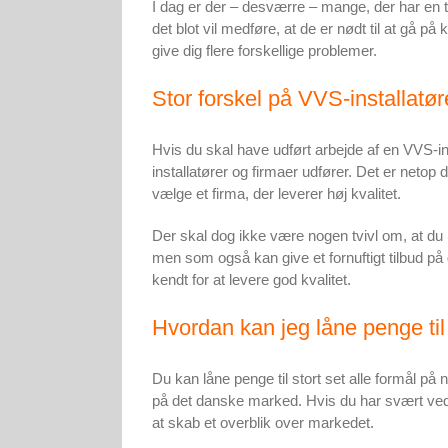
I dag er der – desværre – mange, der har en t
det blot vil medføre, at de er nødt til at gå 
give dig flere forskellige problemer.
Stor forskel på VVS-installatø
Hvis du skal have udført arbejde af en VVS-insta
installatører og firmaer udfører. Det er netop dé
vælge et firma, der leverer høj kvalitet.
Der skal dog ikke være nogen tvivl om, at du i la
men som også kan give et fornuftigt tilbud p
kendt for at levere god kvalitet.
Hvordan kan jeg låne penge ti
Du kan låne penge til stort set alle formål på 
på det danske marked. Hvis du har svært ved a
at skab et overblik over markedet.