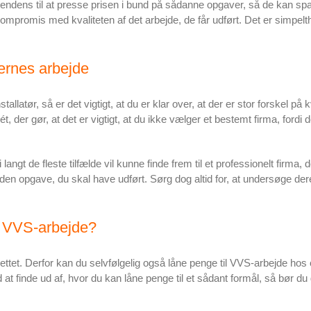
endens til at presse prisen i bund på sådanne opgaver, så de kan spar
på kompromis med kvaliteten af det arbejde, de får udført. Det er simpe
rernes arbejde
llatør, så er det vigtigt, at du er klar over, at der er stor forskel på 
t, der gør, at det er vigtigt, at du ikke vælger et bestemt firma, fordi d
ngt de fleste tilfælde vil kunne finde frem til et professionelt firma, der
å den opgave, du skal have udført. Sørg dog altid for, at undersøge d
l VVS-arbejde?
nettet. Derfor kan du selvfølgelig også låne penge til VVS-arbejde hos 
t finde ud af, hvor du kan låne penge til et sådant formål, så bør du 