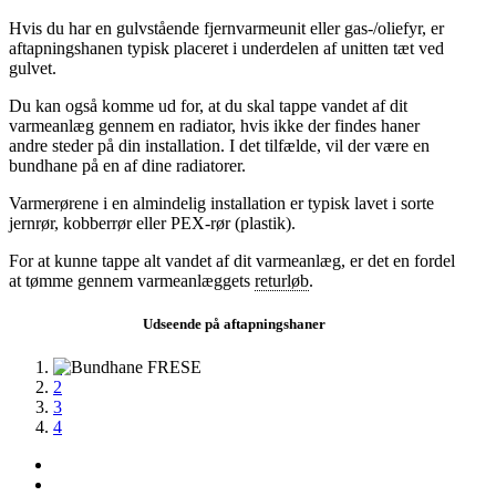
Hvis du har en gulvstående fjernvarmeunit eller gas-/oliefyr, er
aftapningshanen typisk placeret i underdelen af unitten tæt ved
gulvet.
Du kan også komme ud for, at du skal tappe vandet af dit
varmeanlæg gennem en radiator, hvis ikke der findes haner
andre steder på din installation. I det tilfælde, vil der være en
bundhane på en af dine radiatorer.
Varmerørene i en almindelig installation er typisk lavet i sorte
jernrør, kobberrør eller PEX-rør (plastik).
For at kunne tappe alt vandet af dit varmeanlæg, er det en fordel
at tømme gennem varmeanlæggets
returløb
.
Udseende på aftapningshaner
1
2
3
4