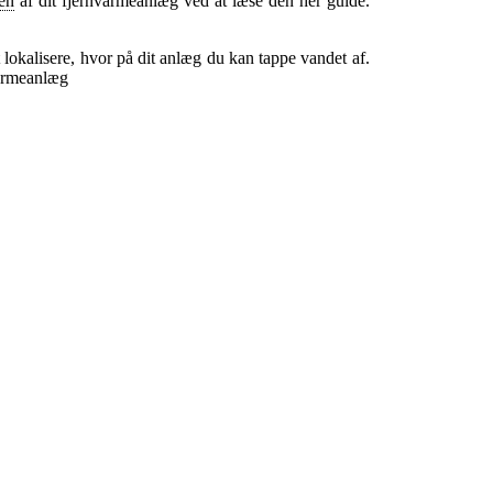
en
af dit fjernvarmeanlæg ved at læse den her guide.
t lokalisere, hvor på dit anlæg du kan tappe vandet af.
varmeanlæg