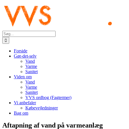
Skip
to
content
Søg
efter:
Forside
Gør-det-selv
Vand
Varme
Sanitet
Viden om
Vand
Varme
Sanitet
VVS ordbog (Fagtermer)
Vi anbefaler
Købevejledninger
Bag om
Aftapning af vand på varmeanlæg