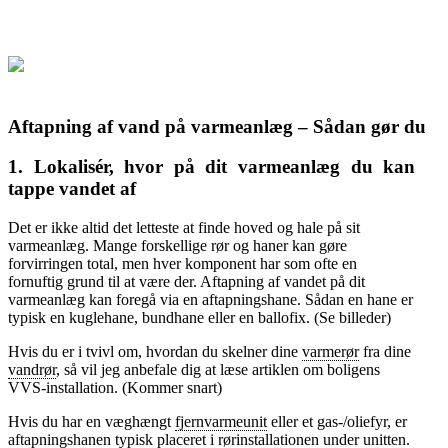
Aftapning af vand på varmeanlæg – Sådan gør du
1. Lokalisér, hvor på dit varmeanlæg du kan
tappe vandet af
Det er ikke altid det letteste at finde hoved og hale på sit
varmeanlæg. Mange forskellige rør og haner kan gøre
forvirringen total, men hver komponent har som ofte en
fornuftig grund til at være der. Aftapning af vandet på dit
varmeanlæg kan foregå via en aftapningshane. Sådan en hane er
typisk en kuglehane, bundhane eller en ballofix. (Se billeder)
Hvis du er i tvivl om, hvordan du skelner dine
varmerør
fra dine
vandrør
, så vil jeg anbefale dig at læse artiklen om boligens
VVS-installation. (Kommer snart)
Hvis du har en væghængt
fjernvarmeunit
eller et gas-/oliefyr, er
aftapningshanen typisk placeret i rørinstallationen under unitten.