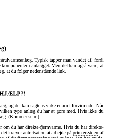
æg)
centralvarmeanlæg. Typisk tapper man vandet af, fordi
lere komponenter i anlægget. Men det kan også være, at
eg, at du følger nedenstående link.
” HJÆLP?!
æg, og det kan sagtens virke enormt forvirrende. Når
 hvilken type anlæg du har at gøre med. Hvis ikke du
anlæg. (Kommer snart)
ler om du har
direkte-fjernvarme
. Hvis du har direkte-
 det kræver autorisation at arbejde på
primær-siden
af