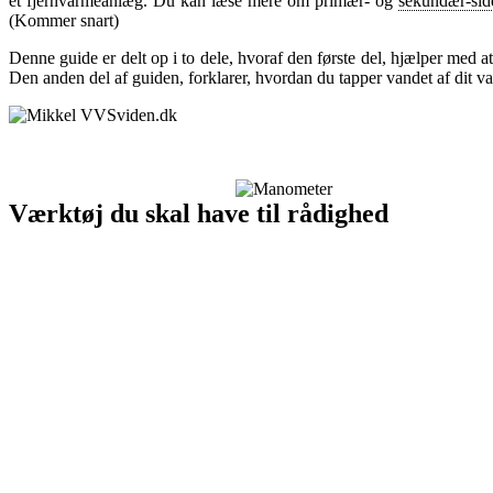
et fjernvarmeanlæg. Du kan læse mere om primær- og
sekundær-sid
(Kommer snart)
Denne guide er delt op i to dele, hvoraf den første del, hjælper med a
Den anden del af guiden, forklarer, hvordan du tapper vandet af dit 
Værktøj du skal have til rådighed