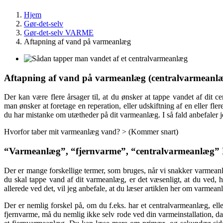
Hjem
Gør-det-selv
Gør-det-selv VARME
Aftapning af vand på varmeanlæg
Aftapning af vand på varmeanlæg (centralvarmeanl
Der kan være flere årsager til, at du ønsker at tappe vandet af dit 
man ønsker at foretage en reperation, eller udskiftning af en eller f
du har mistanke om utætheder på dit varmeanlæg. I så fald anbefaler j
Hvorfor taber mit varmeanlæg vand? > (Kommer snart)
“Varmeanlæg”, “fjernvarme”, “centralvarmeanlæg
Der er mange forskellige termer, som bruges, når vi snakker varmeanl
du skal tappe vand af dit varmeanlæg, er det væsenligt, at du ved,
allerede ved det, vil jeg anbefale, at du læser artiklen her om varme
Der er nemlig forskel på, om du f.eks. har et centralvarmeanlæg, el
fjernvarme, må du nemlig ikke selv rode ved din varmeinstallation, da