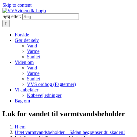
Skip to content
Søg efter:
Forside
Gør-det-selv
Vand
Varme
Sanitet
Viden om
Vand
Varme
Sanitet
VVS ordbog (Fagtermer)
Vi anbefaler
Købevejledninger
Bag om
Luk for vandet til varmtvandsbeholder
Hjem
Utæt varmtvandsbeholder – Sådan begrænser du skaden!