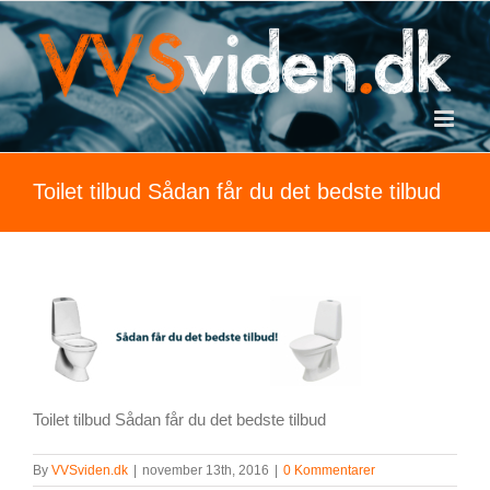
Skip
to
content
Toilet tilbud Sådan får du det bedste tilbud
Toilet tilbud Sådan får du det bedste tilbud
By
VVSviden.dk
|
november 13th, 2016
|
0 Kommentarer