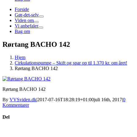
Forside
Gør-det-selv
Viden om
Vi anbefaler
Bag om
Rørtang BACHO 142
Hjem
Cirkulationspumpe – Skift og spar op til 1.370 kr. om året!
Rørtang BACHO 142
Rørtang BACHO 142
By
VVSviden.dk
|
2017-07-16T18:28:19+01:00
juli 16th, 2017
|
0
Kommentarer
Del
Facebook
X
E-
Læg en kommentar
mail