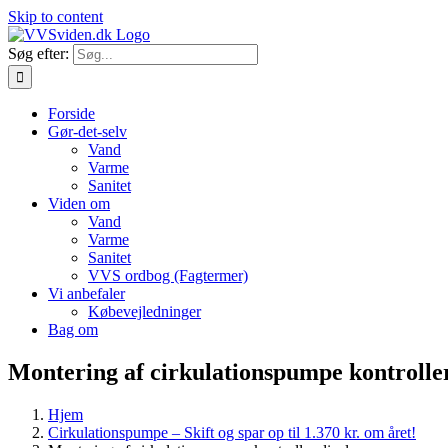
Skip to content
Søg efter:
Forside
Gør-det-selv
Vand
Varme
Sanitet
Viden om
Vand
Varme
Sanitet
VVS ordbog (Fagtermer)
Vi anbefaler
Købevejledninger
Bag om
Montering af cirkulationspumpe kontroller
Hjem
Cirkulationspumpe – Skift og spar op til 1.370 kr. om året!