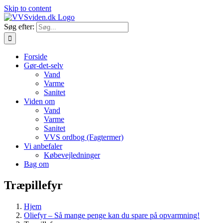
Skip to content
Søg efter:
Forside
Gør-det-selv
Vand
Varme
Sanitet
Viden om
Vand
Varme
Sanitet
VVS ordbog (Fagtermer)
Vi anbefaler
Købevejledninger
Bag om
Træpillefyr
Hjem
Oliefyr – Så mange penge kan du spare på opvarmning!