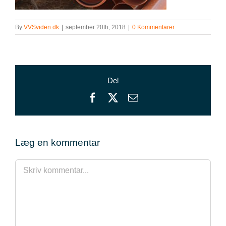
By
VVSviden.dk
|
september 20th, 2018
|
0 Kommentarer
Del
Facebook
X
E-
mail
Læg en kommentar
Comment