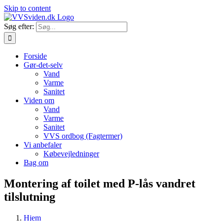
Skip to content
Søg efter:
Forside
Gør-det-selv
Vand
Varme
Sanitet
Viden om
Vand
Varme
Sanitet
VVS ordbog (Fagtermer)
Vi anbefaler
Købevejledninger
Bag om
Montering af toilet med P-lås vandret
tilslutning
Hjem