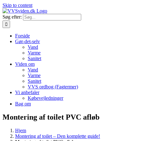
Skip to content
Søg efter:
Forside
Gør-det-selv
Vand
Varme
Sanitet
Viden om
Vand
Varme
Sanitet
VVS ordbog (Fagtermer)
Vi anbefaler
Købevejledninger
Bag om
Montering af toilet PVC afløb
Hjem
Montering af toilet – Den komplette guide!