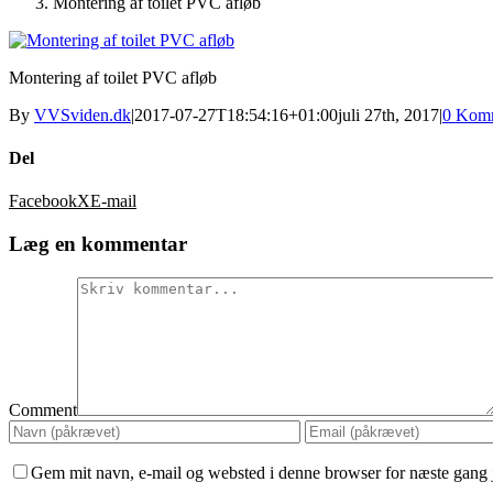
Montering af toilet PVC afløb
Montering af toilet PVC afløb
By
VVSviden.dk
|
2017-07-27T18:54:16+01:00
juli 27th, 2017
|
0 Komm
Del
Facebook
X
E-mail
Læg en kommentar
Comment
Gem mit navn, e-mail og websted i denne browser for næste gang