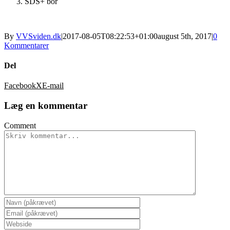
SDS+ bor
By
VVSviden.dk
|
2017-08-05T08:22:53+01:00
august 5th, 2017
|
0
Kommentarer
Del
Facebook
X
E-mail
Læg en kommentar
Comment