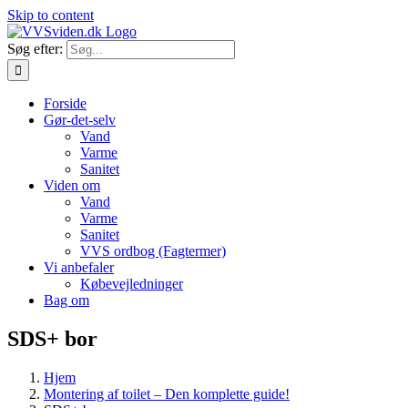
Skip to content
Søg efter:
Forside
Gør-det-selv
Vand
Varme
Sanitet
Viden om
Vand
Varme
Sanitet
VVS ordbog (Fagtermer)
Vi anbefaler
Købevejledninger
Bag om
SDS+ bor
Hjem
Montering af toilet – Den komplette guide!