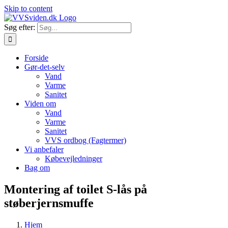
Skip to content
Søg efter:
Forside
Gør-det-selv
Vand
Varme
Sanitet
Viden om
Vand
Varme
Sanitet
VVS ordbog (Fagtermer)
Vi anbefaler
Købevejledninger
Bag om
Montering af toilet S-lås på
støberjernsmuffe
Hjem