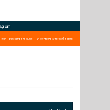
ag om
 toilet – Den komplette guide!
14 Montering af toilet på beslag