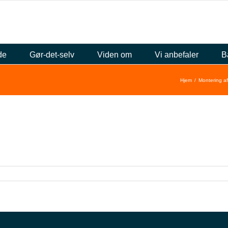
de
Gør-det-selv
Viden om
Vi anbefaler
B
Hjem
Montering af