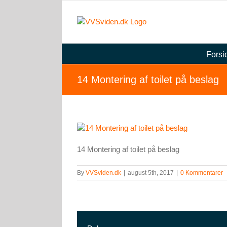
Skip
to
content
Forsi
14 Montering af toilet på beslag
14 Montering af toilet på beslag
By
VVSviden.dk
|
august 5th, 2017
|
0 Kommentarer