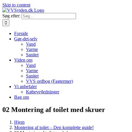
Skip to content
Søg efter:
Forside
Gør-det-selv
Vand
Varme
Sanitet
Viden om
Vand
Varme
Sanitet
VVS ordbog (Fagtermer)
Vi anbefaler
Købevejledninger
Bag om
02 Montering af toilet med skruer
Hjem
Montering af toilet – Den komplette guide!