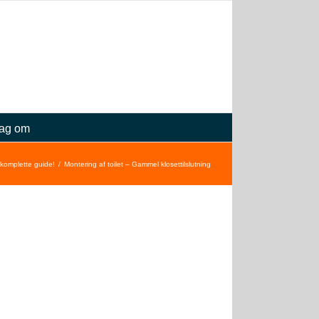
ag om
 komplette guide!
Montering af toilet – Gammel klosettilslutning