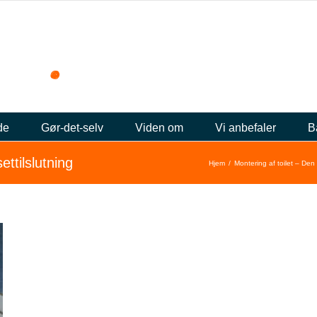
de
Gør-det-selv
Viden om
Vi anbefaler
B
ttilslutning
Hjem
Montering af toilet – Den