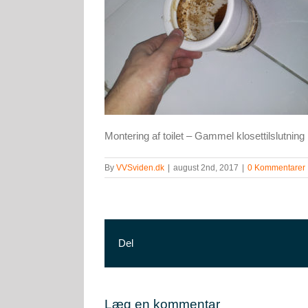
Montering af toilet – Gammel klosettilslutning
By
VVSviden.dk
|
august 2nd, 2017
|
0 Kommentarer
Del
Læg en kommentar