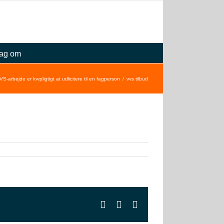
ag om
-arbejde er lovpligtigt at udlicitere til en fagperson
vvs tilbud
Facebook
X
E-
mail