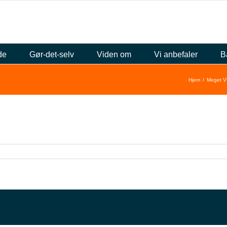
de
Gør-det-selv
Viden om
Vi anbefaler
B
Hjem
Meget VVS