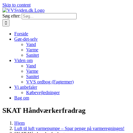
Skip to content
Søg efter:
Forside
Gør-det-selv
Vand
Varme
Sanitet
Viden om
Vand
Varme
Sanitet
VVS ordbog (Fagtermer)
Vi anbefaler
Købevejledninger
Bag om
SKAT Håndværkerfradrag
Hjem
Luft til luft varmepumpe – Spar penge på varmeregningen!