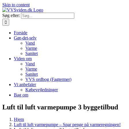
Skip to content
Søg efter:
Forside
Gør-det-selv
Vand
Varme
Sanitet
Viden om
Vand
Varme
Sanitet
VVS ordbog (Fagtermer)
Vi anbefaler
Købevejledninger
Bag om
Luft til luft varmepumpe 3 byggetilbud
Hjem
Luft til luft varmepumpe – Spar penge på varmeregningen!