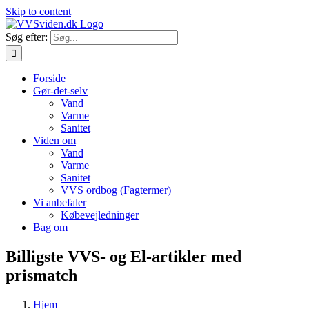
Skip to content
Søg efter:
Forside
Gør-det-selv
Vand
Varme
Sanitet
Viden om
Vand
Varme
Sanitet
VVS ordbog (Fagtermer)
Vi anbefaler
Købevejledninger
Bag om
Billigste VVS- og El-artikler med
prismatch
Hjem