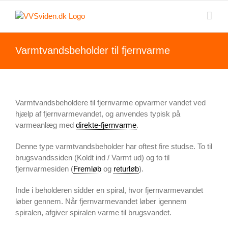
Skip
to
content
Varmtvandsbeholder til fjernvarme
Varmtvandsbeholdere til fjernvarme opvarmer vandet ved
hjælp af fjernvarmevandet, og anvendes typisk på
varmeanlæg med
direkte-fjernvarme
.
Denne type varmtvandsbeholder har oftest fire studse. To til
brugsvandssiden (Koldt ind / Varmt ud) og to til
fjernvarmesiden (
Fremløb
og
returløb
).
Inde i beholderen sidder en spiral, hvor fjernvarmevandet
løber gennem. Når fjernvarmevandet løber igennem
spiralen, afgiver spiralen varme til brugsvandet.