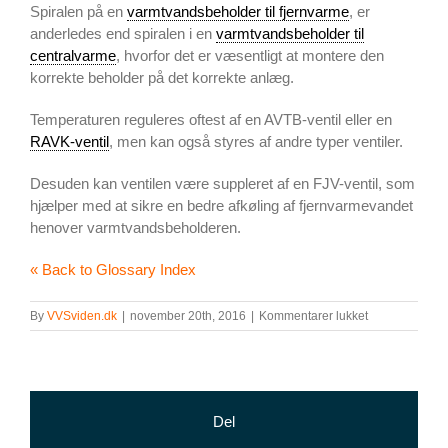
Spiralen på en
varmtvandsbeholder til fjernvarme
, er
anderledes end spiralen i en
varmtvandsbeholder til
centralvarme
, hvorfor det er væsentligt at montere den
korrekte beholder på det korrekte anlæg.
Temperaturen reguleres oftest af en AVTB-ventil eller en
RAVK-ventil
, men kan også styres af andre typer ventiler.
Desuden kan ventilen være suppleret af en FJV-ventil, som
hjælper med at sikre en bedre afkøling af fjernvarmevandet
henover varmtvandsbeholderen.
« Back to Glossary Index
til
By
VVSviden.dk
|
november 20th, 2016
|
Kommentarer lukket
Varmtvandsbe
til
fjernvarme
Del