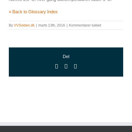
« Back to Glossary Index
til
By
VVSviden.dk
|
marts 13th, 2016
|
Kommentarer lukket
Varmekurve
Del
Facebook
X
E-
mail