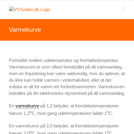
Skip
to
content
Varmekurve
Forholdet mellem udetemperatur og fremløbstemperatur.
Varmekurven er som oftest forindstillet på dit varmeanlæg,
men en finjustering kan være nødvendig, hvis du oplever, at
du ikke kan holde varmen i vinterhalvåret, eller at det
måske er alt for varmt om foråret/sommeren. Varmekurven
indstilles på din elektroniske styreenhed på dit varmeanlæg.
En
varmekurve
på 1,2 betyder, at fremløbstemperaturen
o
o
hæves 1,2
C, hver gang udetemperaturen falder 1
C.
En varmekurve på 2,0 betyder, at fremløbstemperaturen
o
o
hæves 2,0
C, hver gang udetemperaturen falder 1
C.