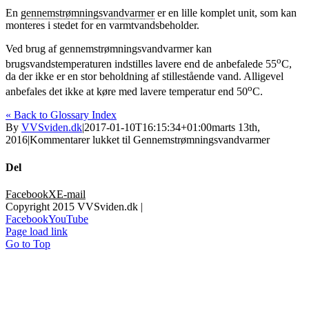
En
gennemstrømningsvandvarmer
er en lille komplet unit, som kan
monteres i stedet for en varmtvandsbeholder.
Ved brug af gennemstrømningsvandvarmer kan
o
brugsvandstemperaturen indstilles lavere end de anbefalede 55
C,
da der ikke er en stor beholdning af stillestående vand. Alligevel
o
anbefales det ikke at køre med lavere temperatur end 50
C.
« Back to Glossary Index
By
VVSviden.dk
|
2017-01-10T16:15:34+01:00
marts 13th,
2016
|
Kommentarer lukket
til Gennemstrømningsvandvarmer
Del
Facebook
X
E-mail
Copyright 2015 VVSviden.dk |
Facebook
YouTube
Page load link
Go to Top