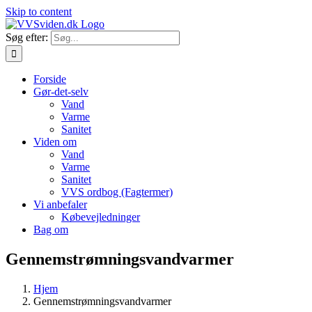
Skip to content
Søg efter:
Forside
Gør-det-selv
Vand
Varme
Sanitet
Viden om
Vand
Varme
Sanitet
VVS ordbog (Fagtermer)
Vi anbefaler
Købevejledninger
Bag om
Gennemstrømningsvandvarmer
Hjem
Gennemstrømningsvandvarmer