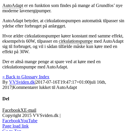
AutoAdapt
er en funktion som findes på mange af Grundfos’ nye
moderne lavenergipumper.
AutoAdapt betyder, at cirkulationspumpen automatisk tilpasser sin
ydelse efter forbruget på anlægget.
Hvor ældre cirkulationspumper kører konstant med samme effekt,
eksempelvis 60W, tilpasser en
cirkulationspumpe
med AutoAdapt
sig til forbruget, og vil i sådan tilfælde måske kun køre med en
effekt på 30W.
Der er altså mange penge at spare ved at køre med en
cirkulationspumpe med AutoAdapt.
« Back to Glossary Index
By
VVSviden.dk
|
2017-07-16T19:47:17+01:00
juli 16th,
2017
|
Kommentarer lukket
til AutoAdapt
Del
Facebook
X
E-mail
Copyright 2015 VVSviden.dk |
Facebook
YouTube
Page load link