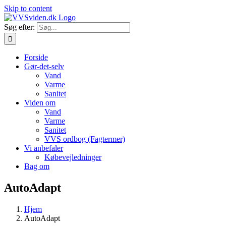
Skip to content
Søg efter:
Forside
Gør-det-selv
Vand
Varme
Sanitet
Viden om
Vand
Varme
Sanitet
VVS ordbog (Fagtermer)
Vi anbefaler
Købevejledninger
Bag om
AutoAdapt
Hjem
AutoAdapt