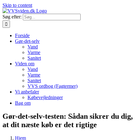
Skip to content
Søg efter:
Forside
Gør-det-selv
Vand
Varme
Sanitet
Viden om
Vand
Varme
Sanitet
VVS ordbog (Fagtermer)
Vi anbefaler
Købevejledninger
Bag om
Gør-det-selv-testen: Sådan sikrer du dig,
at dit næste køb er det rigtige
Hjem