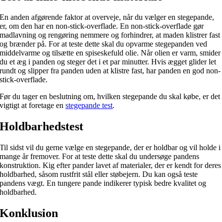
En anden afgørende faktor at overveje, når du vælger en stegepande,
er, om den har en non-stick-overflade. En non-stick-overflade gør
madlavning og rengøring nemmere og forhindrer, at maden klistrer fast
og brænder på. For at teste dette skal du opvarme stegepanden ved
middelvarme og tilsætte en spiseskefuld olie. Når olien er varm, smider
du et æg i panden og steger det i et par minutter. Hvis ægget glider let
rundt og slipper fra panden uden at klistre fast, har panden en god non-
stick-overflade.
Før du tager en beslutning om, hvilken stegepande du skal købe, er det
vigtigt at foretage en
stegepande test
.
Holdbarhedstest
Til sidst vil du gerne vælge en stegepande, der er holdbar og vil holde i
mange år fremover. For at teste dette skal du undersøge pandens
konstruktion. Kig efter pander lavet af materialer, der er kendt for deres
holdbarhed, såsom rustfrit stål eller støbejern. Du kan også teste
pandens vægt. En tungere pande indikerer typisk bedre kvalitet og
holdbarhed.
Konklusion