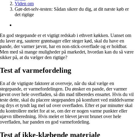
Viden om
Gør-det-selv-testen: Sådan sikrer du dig, at dit næste køb er
det rigtige
En god stegepande er et vigtigt redskab i ethvert køkken. Uanset om
du laver æg, sauterer grøntsager eller steger kød, skal du have en
pande, der varmer jævnt, har en non-stick-overflade og er holdbar.
Men med så mange muligheder på markedet, hvordan kan du så være
sikker på, at du vælger den rigtige?
Test af varmefordeling
En af de vigtigste faktorer at overveje, når du skal vælge en
stegepande, er varmefordelingen. Du ønsker en pande, der varmer
jævnt over hele overfladen, så din mad tilberedes ensartet. Hvis du vil
teste dette, skal du placere stegepanden på komfuret ved middelvarme
og drys et tyndt lag mel ud over overfladen. Efter et par minutter skal
du kontrollere melet for at se, om der er nogen varme punkter eller
ujævn tilberedning. Hvis melet er blevet jævnt brunet over hele
overfladen, har panden en god varmefordeling.
Test af ikke-klæbende materiale