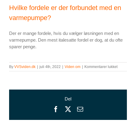
Hvilke fordele er der forbundet med en
varmepumpe?
Der er mange fordele, hvis du vælger løsningen med en
varmepumpe. Den mest italesatte fordel er dog, at du ofte
sparer penge.
til
By
VVSviden.dk
|
juli 4th, 2022
|
Viden om
|
Kommentarer lukket
Find
den
varmepum
der
passer
Del
til
dit
Facebook
X
E-
budget
mail
og
behov