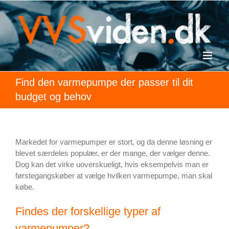
Skip
to
content
Find den varmepumpe der passer til dit
budget og behov
Markedet for varmepumper er stort, og da denne løsning er
blevet særdeles populær, er der mange, der vælger denne.
Dog kan det virke uoverskueligt, hvis eksempelvis man er
førstegangskøber at vælge hvilken varmepumpe, man skal
købe.
Findes der forskellige typer af
varmepumper?