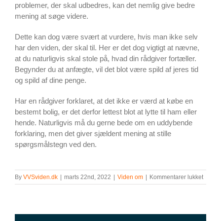
problemer, der skal udbedres, kan det nemlig give bedre
mening at søge videre.
Dette kan dog være svært at vurdere, hvis man ikke selv
har den viden, der skal til. Her er det dog vigtigt at nævne,
at du naturligvis skal stole på, hvad din rådgiver fortæller.
Begynder du at anfægte, vil det blot være spild af jeres tid
og spild af dine penge.
Har en rådgiver forklaret, at det ikke er værd at købe en
bestemt bolig, er det derfor lettest blot at lytte til ham eller
hende. Naturligvis må du gerne bede om en uddybende
forklaring, men det giver sjældent mening at stille
spørgsmålstegn ved den.
til
By
VVSviden.dk
|
marts 22nd, 2022
|
Viden om
|
Kommentarer lukket
Derfor
bør
du
alliere
dig